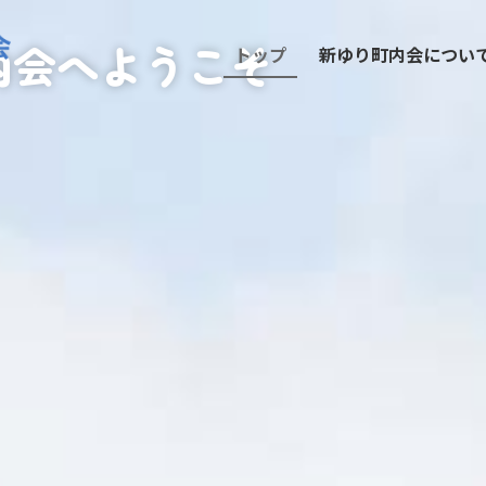
会サイト
内会へようこそ
トップ
新ゆり町内会につい