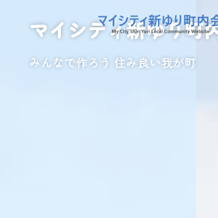
マイシティ新ゆり町内
マイシティ新ゆり町
みんなで作ろう 住み良い我が町